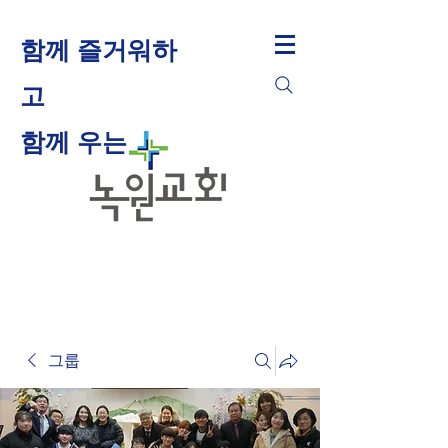
함께 즐거워하
고
​함께 우는
그룹