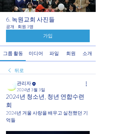
6. 녹원교회 사진들
공개
·
회원 3명
가입
그룹 활동
미디어
파일
회원
소개
뒤로
관리자
2024년 3월 3일
2024년 청소년, 청년 연합수련
회
2024년 겨울 사랑을 배우고 실천했던 기
억들