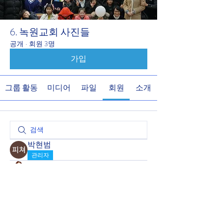
6. 녹원교회 사진들
공개
·
회원 3명
가입
그룹 활동
미디어
파일
회원
소개
박현범
관리자
송 영광
관리자