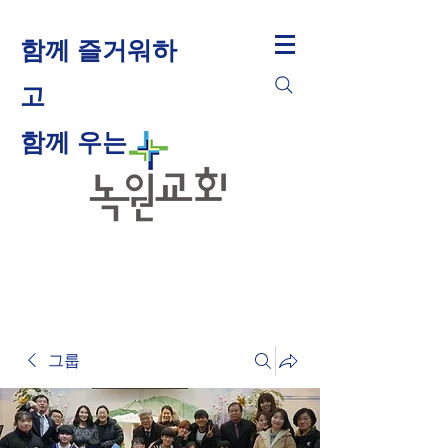
함께 즐거워하
고
​함께 우는
그룹