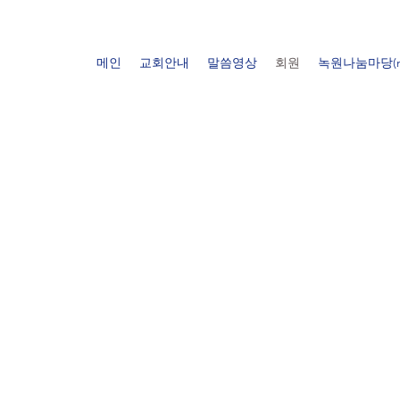
메인
교회안내
말씀영상
회원
녹원나눔마당(n