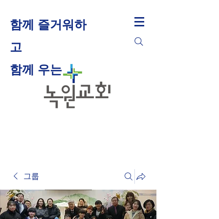
함께 즐거워하
고
​함께 우는
그룹