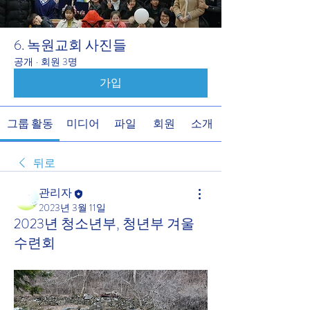
6. 녹원교회 사진들
공개
·
회원 3명
가입
그룹 활동
미디어
파일
회원
소개
뒤로
관리자
2023년 3월 11일
2023년 청소년부, 청년부 겨울
수련회