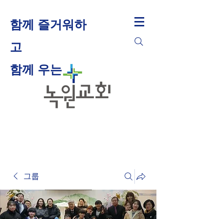
함께 즐거워하
고
​함께 우는
그룹