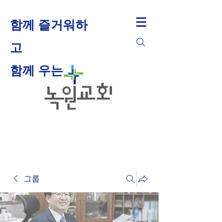
함께 즐거워하
고
​함께 우는
그룹