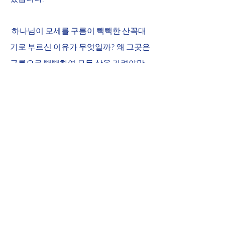
 하나님이 모세를 구름이 빽빽한 산꼭대
기로 부르신 이유가 무엇일까? 왜 그곳은 
구름으로 빽빽하여 모든 산을 가려야만 
했을까?(출24:16) 자신의 감각이나 경험
이 아닌 오직 하나님의 손길만을 의지하
길 원하시기 때문이 아닐까요.....오늘은 
6월의 첫날입니다. 다시 한걸음 한걸음 
보이지 않지만 인생에 분명한 길이 있음
을 알고 우리를 당신께로 부르시는 하나
님의 음성을 따라 걸어가 봅시다. 구름 가
운데 모세를 부르신 하나님께서 인생의 
구름 가운데 우리들을 오늘도 부르십니
다. 저 구름 속으로 나를 인도하여주소서 