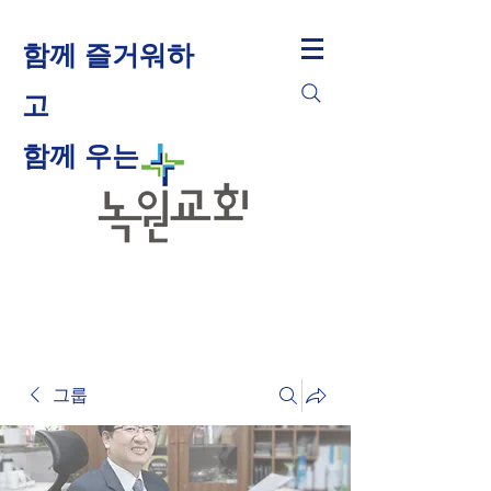
함께 즐거워하
고
​함께 우는
그룹