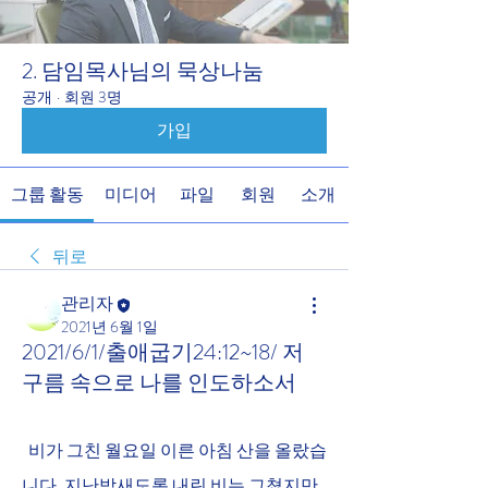
2. 담임목사님의 묵상나눔
공개
·
회원 3명
가입
그룹 활동
미디어
파일
회원
소개
뒤로
관리자
2021년 6월 1일
2021/6/1/출애굽기24:12~18/ 저
구름 속으로 나를 인도하소서
  비가 그친 월요일 이른 아침 산을 올랐습
니다. 지난밤새도록 내린 비는 그쳤지만 