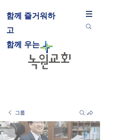
함께 즐거워하
고
​함께 우는
그룹