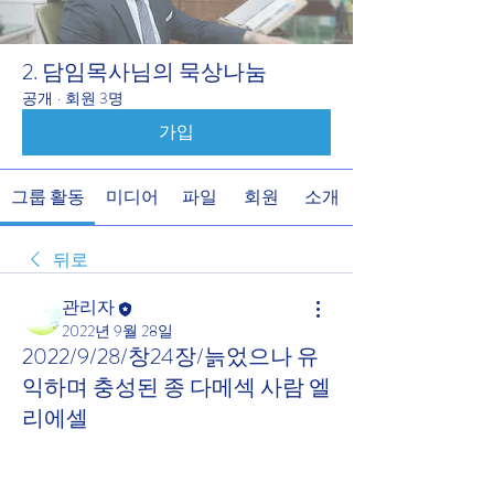
2. 담임목사님의 묵상나눔
공개
·
회원 3명
가입
그룹 활동
미디어
파일
회원
소개
뒤로
관리자
2022년 9월 28일
2022/9/28/창24장/늙었으나 유
익하며 충성된 종 다메섹 사람 엘
리에셀