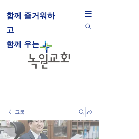
함께 즐거워하
고
​함께 우는
그룹