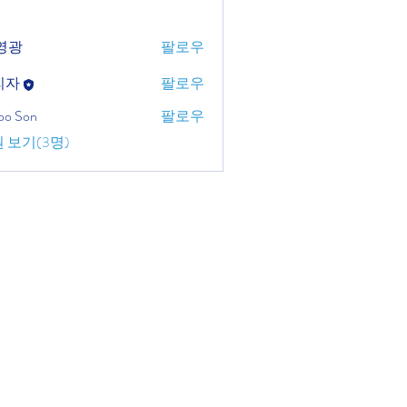
영광
팔로우
리자
팔로우
soo Son
팔로우
 보기(3명)