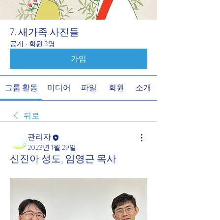
7. 새가족 사진들
공개
·
회원 3명
가입
그룹 활동
미디어
파일
회원
소개
뒤로
관리자
2023년 1월 29일
신진아 성도, 임영근 목사