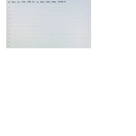
0
0
13
Write a comment...