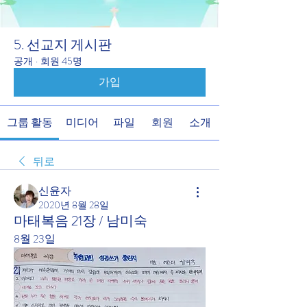
5. 선교지 게시판
공개
·
회원 45명
가입
그룹 활동
미디어
파일
회원
소개
뒤로
신윤자
2020년 8월 28일
마태복음 21장 / 남미숙
8월 23일