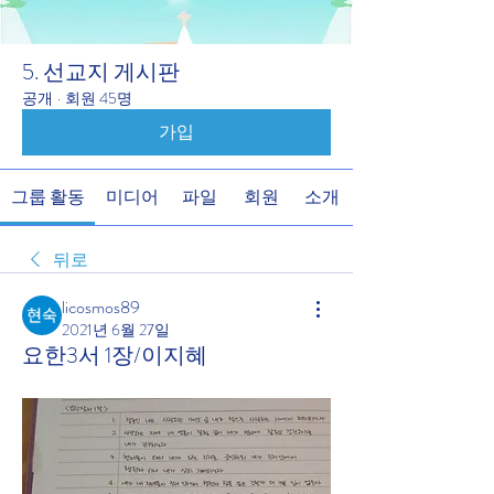
5. 선교지 게시판
공개
·
회원 45명
가입
그룹 활동
미디어
파일
회원
소개
뒤로
licosmos89
2021년 6월 27일
요한3서 1장/이지혜