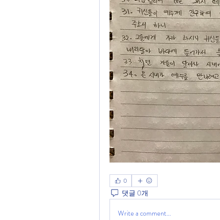
0
댓글 0개
Write a comment...