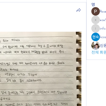
명
Рома
xox
xox9664
info
info.tvac
lic
신
전체 회원