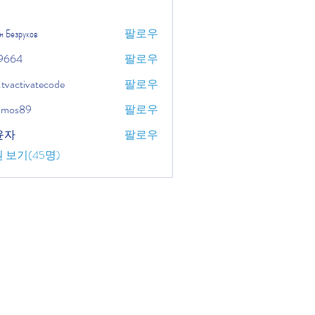
н Безруков
팔로우
9664
팔로우
.tvactivatecode
팔로우
tivatecode
osmos89
팔로우
윤자
팔로우
 보기(45명)