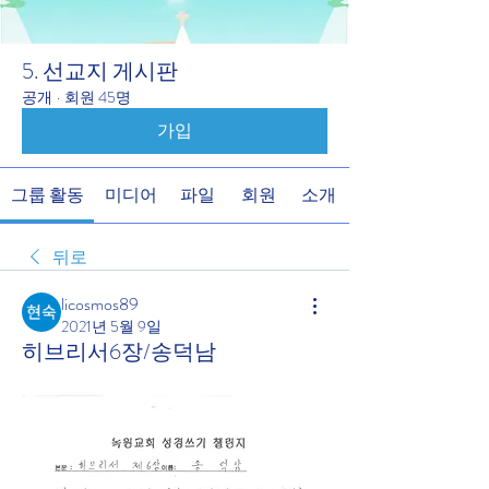
5. 선교지 게시판
공개
·
회원 45명
가입
그룹 활동
미디어
파일
회원
소개
뒤로
licosmos89
2021년 5월 9일
히브리서6장/송덕남