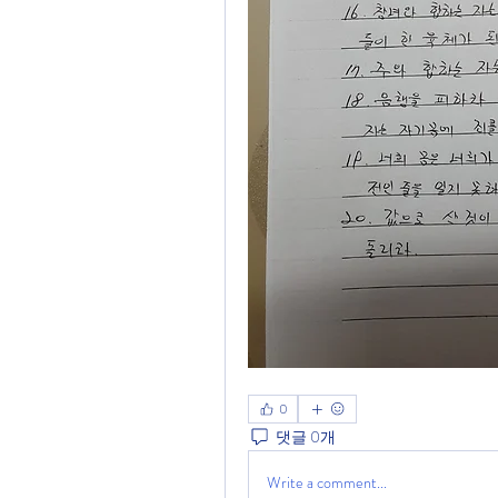
0
댓글 0개
Write a comment...