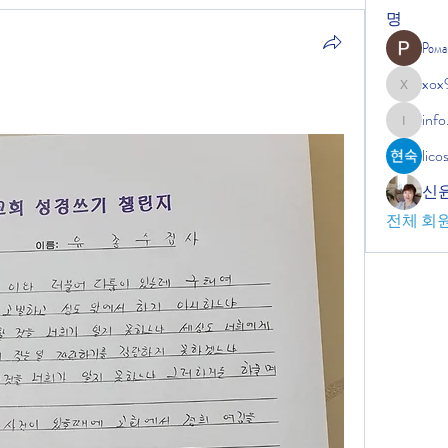
명
Рома
xox
xox9664
info
info.tvac
lic
신
전체 회원