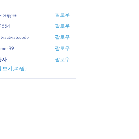
н Безруков
팔로우
9664
팔로우
.tvactivatecode
팔로우
tivatecode
osmos89
팔로우
윤자
팔로우
 보기(45명)