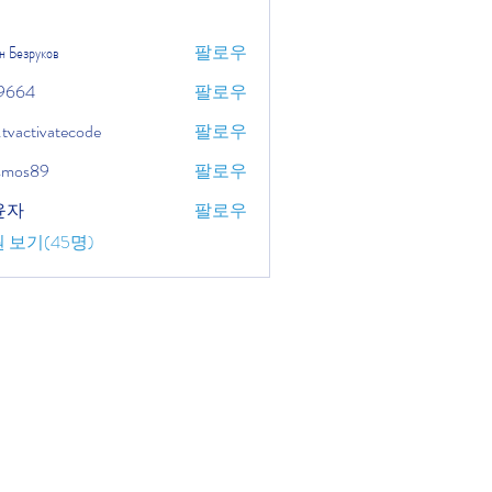
н Безруков
팔로우
9664
팔로우
.tvactivatecode
팔로우
tivatecode
osmos89
팔로우
윤자
팔로우
 보기(45명)