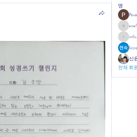
명
Рома
xox
xox9664
info
info.tvac
lic
신
전체 회원