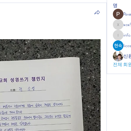
명
Рома
xox
xox9664
info
info.tvac
lic
신
전체 회원