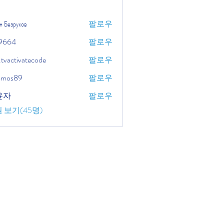
н Безруков
팔로우
9664
팔로우
.tvactivatecode
팔로우
tivatecode
osmos89
팔로우
윤자
팔로우
 보기(45명)