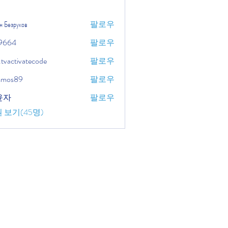
н Безруков
팔로우
9664
팔로우
.tvactivatecode
팔로우
tivatecode
osmos89
팔로우
윤자
팔로우
 보기(45명)