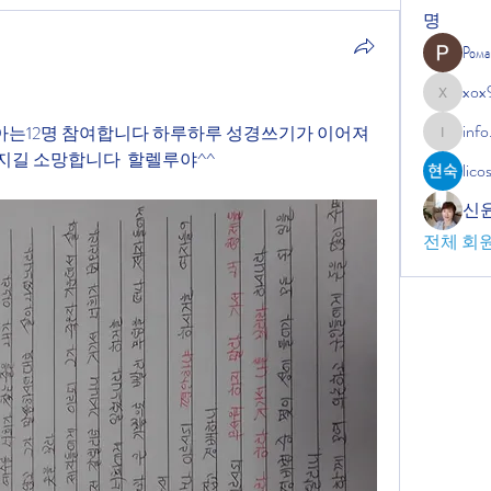
명
Рома
xox
xox9664
info
아는12명 참여합니다 하루하루 성경쓰기가 이어져
info.tvac
지길 소망합니다  할렐루야^^
lic
신
전체 회원