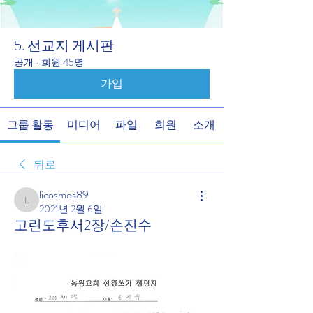
5. 선교지 게시판
공개
·
회원 45명
가입
그룹 활동
미디어
파일
회원
소개
뒤로
licosmos89
licosmos89
2021년 2월 6일
고린도후서2장/손진수