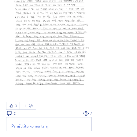
0
0
2
Parašykite komentarą...