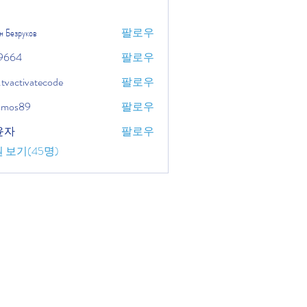
н Безруков
팔로우
9664
팔로우
.tvactivatecode
팔로우
tivatecode
osmos89
팔로우
윤자
팔로우
 보기(45명)