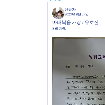
신윤자
2020년 8월 29일
마태복음 27장 / 유호진
8월 29일