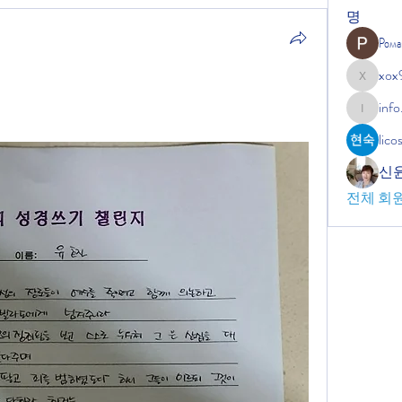
명
Рома
xox
xox9664
info
info.tvac
lic
신
전체 회원