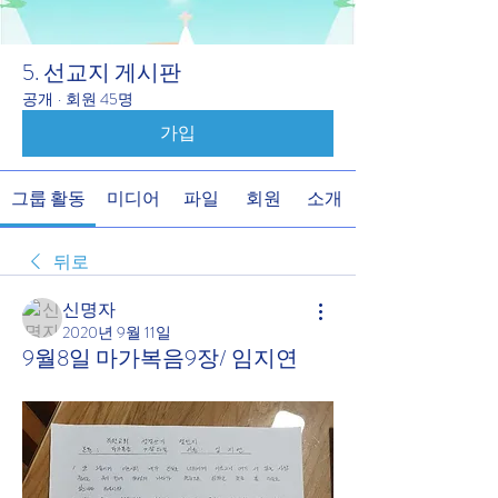
5. 선교지 게시판
공개
·
회원 45명
가입
그룹 활동
미디어
파일
회원
소개
뒤로
신명자
2020년 9월 11일
9월8일 마가복음9장/ 임지연