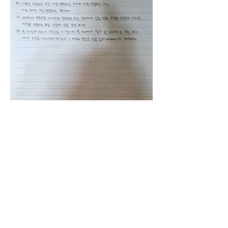
0
0
9
Write a comment...