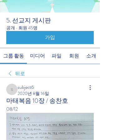
5. 선교지 게시판
공개
·
회원 45명
가입
그룹 활동
미디어
파일
회원
소개
뒤로
subject6
subject6
2020년 8월 16일
마태복음 10장 / 송찬호
08/12