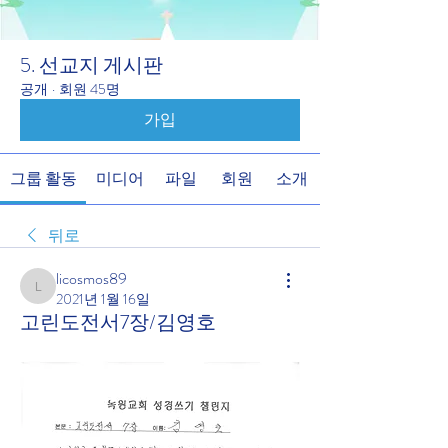
5. 선교지 게시판
공개
·
회원 45명
가입
그룹 활동
미디어
파일
회원
소개
뒤로
licosmos89
licosmos89
2021년 1월 16일
고린도전서7장/김영호