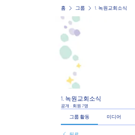
홈
그룹
1. 녹원교회소식
1. 녹원교회소식
공개
·
회원 7명
그룹 활동
미디어
뒤로