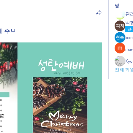
명
관
박
관
예배 주보
lic
man
Kyo
전체 회원