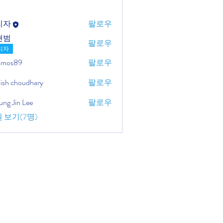
리자
팔로우
현범
팔로우
리자
osmos89
팔로우
ish choudhary
팔로우
ung Jin Lee
팔로우
 보기(7명)