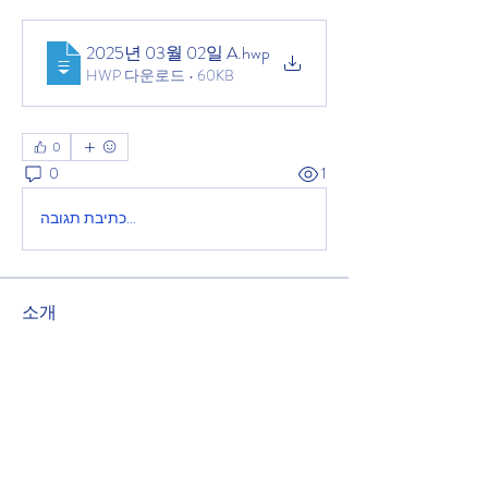
2025년 03월 02일 A
.hwp
HWP 다운로드 • 60KB
0
0
1
כתיבת תגובה...
소개
녹원교회 주보를 공유하는 공간입니다.
2025년 11월 9일 주보
명
관리자
팔로우