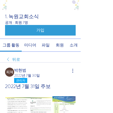
1. 녹원교회소식
공개
·
회원 7명
가입
그룹 활동
미디어
파일
회원
소개
뒤로
박현범
2022년 7월 30일
관리자
2022년 7월 31일 주보