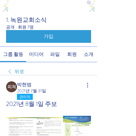
1. 녹원교회소식
공개
·
회원 7명
가입
그룹 활동
미디어
파일
회원
소개
뒤로
박현범
2021년 7월 31일
관리자
2021년 8월 1일 주보