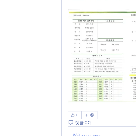
0
댓글 0개
Write a comment...