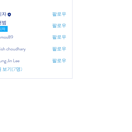
리자
팔로우
현범
팔로우
리자
osmos89
팔로우
ish choudhary
팔로우
ung Jin Lee
팔로우
 보기(7명)