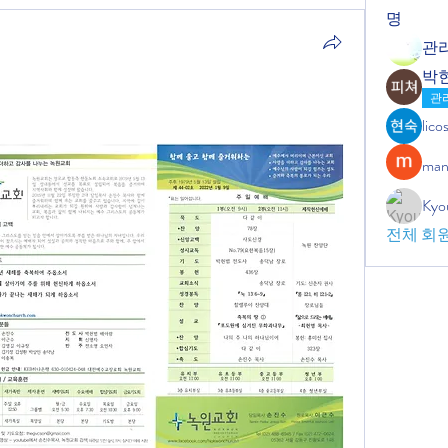
명
관
박
관
lic
man
Kyo
전체 회원