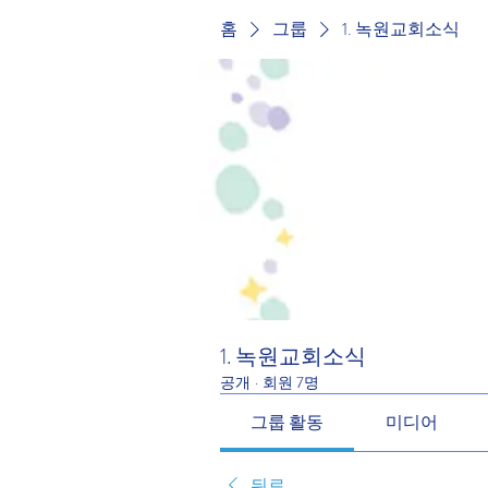
홈
그룹
1. 녹원교회소식
1. 녹원교회소식
공개
·
회원 7명
그룹 활동
미디어
뒤로