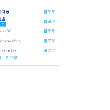
리자
팔로우
현범
팔로우
리자
osmos89
팔로우
ish choudhary
팔로우
ung Jin Lee
팔로우
 보기(7명)