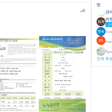
명
관
박
관
lic
man
Kyo
전체 회원