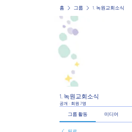
홈
그룹
1. 녹원교회소식
1. 녹원교회소식
공개
·
회원 7명
그룹 활동
미디어
뒤로