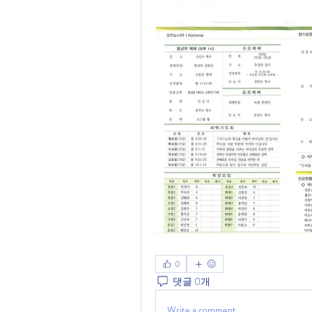
0
댓글 0개
Write a comment...