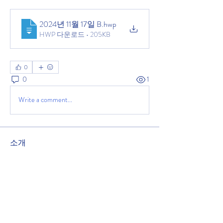
2024년 11월 17일 B
.hwp
HWP 다운로드 • 205KB
0
0
1
Write a comment...
소개
녹원교회 주보를 공유하는 공간입니다.
2025년 11월 9일 주보
명
관리자
팔로우