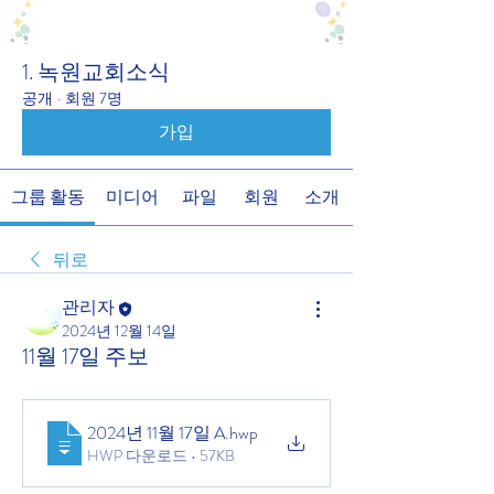
1. 녹원교회소식
공개
·
회원 7명
가입
그룹 활동
미디어
파일
회원
소개
뒤로
관리자
2024년 12월 14일
11월 17일 주보
2024년 11월 17일 A
.hwp
HWP 다운로드 • 57KB