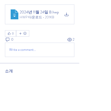
2024년 11월 24일 B
.hwp
HWP 다운로드 • 201KB
0
0
2
Write a comment...
소개
녹원교회 주보를 공유하는 공간입니다.
2025년 11월 9일 주보
명
관리자
팔로우