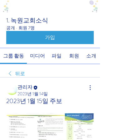
1. 녹원교회소식
공개
·
회원 7명
가입
그룹 활동
미디어
파일
회원
소개
뒤로
관리자
2023년 1월 14일
2023년 1월 15일 주보