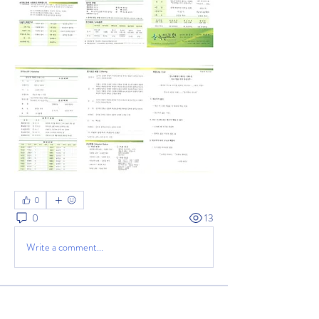
0
0
13
Write a comment...
소개