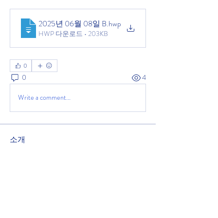
2025년 06월 08일 B
.hwp
HWP 다운로드 • 203KB
0
0
4
Write a comment...
소개
녹원교회 주보를 공유하는 공간입니다.
2025년 11월 9일 주보
명
관리자
팔로우