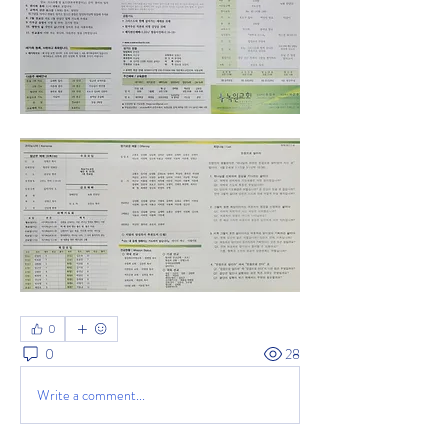
0
0
28
Write a comment...