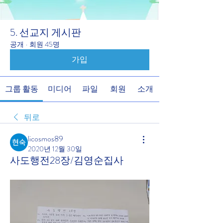
5. 선교지 게시판
공개
·
회원 45명
가입
그룹 활동
미디어
파일
회원
소개
뒤로
licosmos89
2020년 12월 30일
사도행전28장/김영순집사