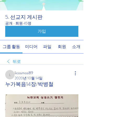
5. 선교지 게시판
공개
·
회원 45명
가입
그룹 활동
미디어
파일
회원
소개
뒤로
licosmos89
licosmos89
2020년 10월 14일
누가복음14장/박병철