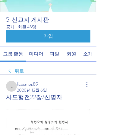
5. 선교지 게시판
공개
·
회원 45명
가입
그룹 활동
미디어
파일
회원
소개
뒤로
licosmos89
licosmos89
2020년 12월 6일
사도행전22장/신명자