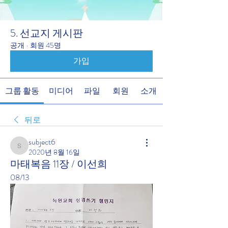
5. 선교지 게시판
공개
·
회원 45명
가입
그룹 활동
미디어
파일
회원
소개
뒤로
subject6
subject6
2020년 8월 16일
마태복음 11장 / 이선희
08/13