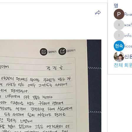
명
Рома
xox
xox9664
info
info.tvac
lic
신
전체 회원