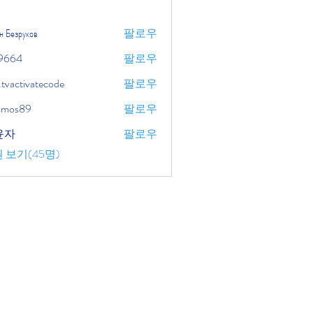
н Безруков
팔로우
9664
팔로우
.tvactivatecode
팔로우
tivatecode
osmos89
팔로우
윤자
팔로우
 보기(45명)