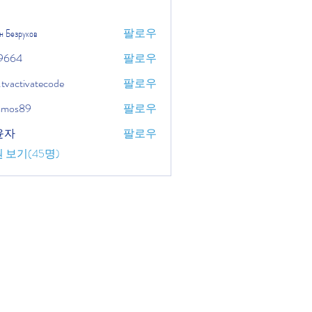
н Безруков
팔로우
9664
팔로우
.tvactivatecode
팔로우
tivatecode
osmos89
팔로우
윤자
팔로우
 보기(45명)