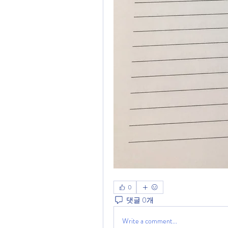
0
댓글 0개
Write a comment...