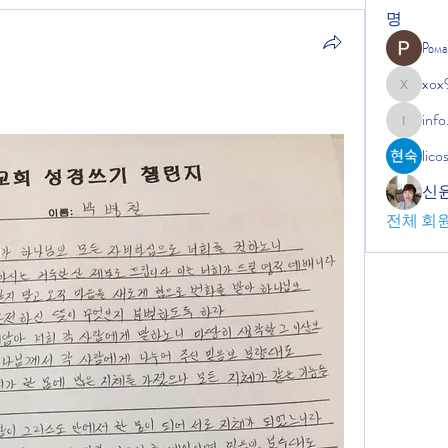
명
Рома
xox
xox9664
info
info.tvac
lic
신
전체 회원