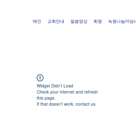
메인
교회안내
말씀영상
회원
녹원나눔마당(n
Widget Didn’t Load
Check your internet and refresh
this page.
If that doesn’t work, contact us.